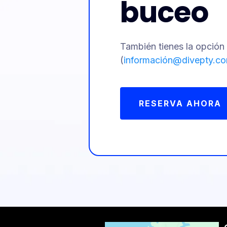
buceo
También tienes la opción 
(
informació
n@divepty.c
RESERVA AHORA