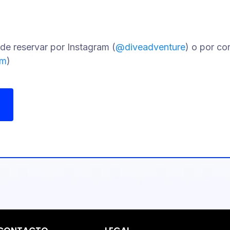
de reservar por Instagram (
@diveadventure
) o por co
om
)