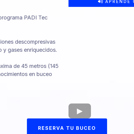
APRENDE 
l programa PADI Tec
rsiones descompresivas
o y gases enriquecidos.
áxima de 45 metros (145
onocimientos en buceo
RESERVA TU BUCEO